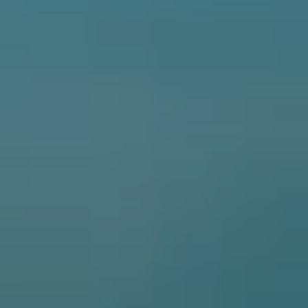
CLASSIC
700CL-X SPORT
450CL-C