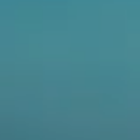
CFORCE 450L
C4
675NK
650NK
LASSIC
700CL-X ADVENTURE
700CL-X HERITAGE