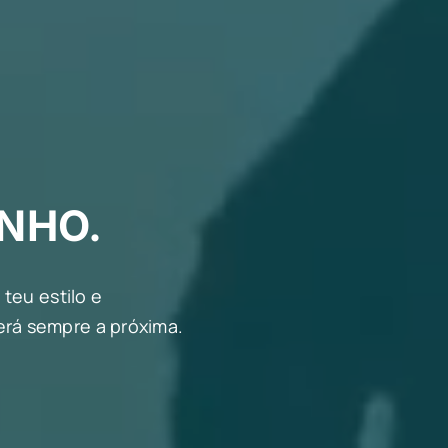
INHO.
teu estilo e
rá sempre a próxima.