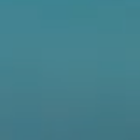
CFORCE 625S
C5 TOURING
700MT
450MT
NAKED
CFORCE 450S
CFORCE 110
450NK
300NK