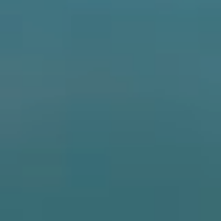
SPORT
300CL-X
675SR-R