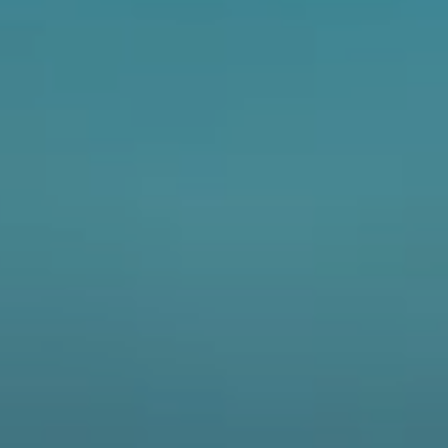
CFORCE 520L
C4 TOURING
250DUAL
800NK
C
250NK
125NK