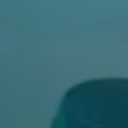
TOURER
450SR
650GT