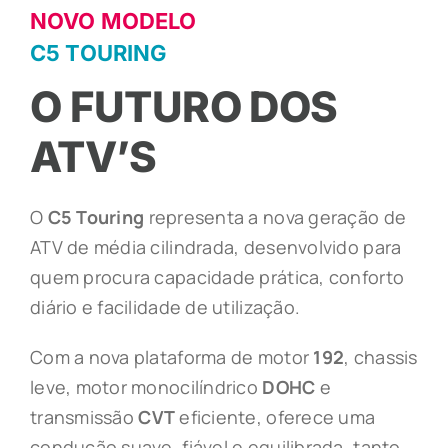
NOVO MODELO
C5 TOURING
NOTÍCIAS
O FUTURO DOS
APOIO AO CLIENTE
ATV’S
ONDE COMPRAR
O
C5 Touring
representa a nova geração de
ATV de média cilindrada, desenvolvido para
quem procura capacidade prática, conforto
diário e facilidade de utilização.
Com a nova plataforma de motor
192
, chassis
leve, motor monocilíndrico
DOHC
e
transmissão
CVT
eficiente, oferece uma
condução suave, fiável e equilibrada, tanto