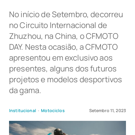
No início de Setembro, decorreu
NOTÍCIAS
no Circuito Internacional de
Zhuzhou, na China, o CFMOTO
APOIO AO CLIENTE
DAY. Nesta ocasião, a CFMOTO
apresentou em exclusivo aos
ONDE COMPRAR
presentes, alguns dos futuros
projetos e modelos desportivos
da gama.
Institucional
•
Motociclos
Setembro 11, 2023