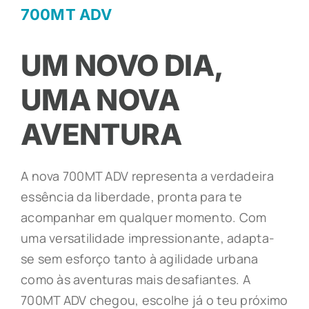
700MT ADV
NOTÍCIAS
UM NOVO DIA,
APOIO AO CLIENTE
UMA NOVA
AVENTURA
ONDE COMPRAR
A nova 700MT ADV representa a verdadeira
essência da liberdade, pronta para te
acompanhar em qualquer momento. Com
uma versatilidade impressionante, adapta-
se sem esforço tanto à agilidade urbana
como às aventuras mais desafiantes. A
700MT ADV chegou, escolhe já o teu próximo