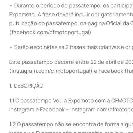
• Durante o período do passatempo, os participan
Expomoto. A frase deverá incluir obrigatoriamen
publicação do passatempo, na página Oficial d
(facebook.com/cfmotoportugal).
• Serão escolhidas as 2 frases mais criativas e ori
Este passatempo decorre entre 22 de abril de 202
(instagram.com/cfmotoportugal) e Facebook (f
1. DESCRIÇÃO
1.1 O passatempo Vou a Expomoto com a CFMOTO Po
Instagram e Facebook – instagram.com/cfmotopo
1.2 O passatempo não se encontra de forma algu
Meta ou o Expomoto não o patrocina, avalia ou ad