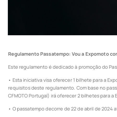
Regulamento Passatempo: Vou a Expomoto co
Este regulamento é dedicado à promoção do Pa
• Esta iniciativa visa oferecer 1 bilhete para a 
requisitos deste regulamento. Com base no pass
CFMOTO Portugal) irá oferecer 2 bilhetes para a E
• O passatempo decorre de 22 de abril de 2024 at