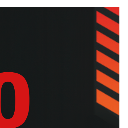
CFORCE 450L
C4
675NK
650NK
LASSIC
700CL-X ADVENTURE
700CL-X HERITAGE