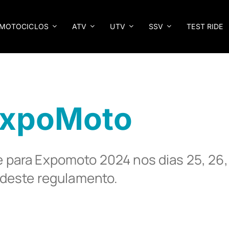
MOTOCICLOS
ATV
UTV
SSV
TEST RIDE
ExpoMoto
ete para Expomoto 2024 nos dias 25, 26
U10 PRO
UFORCE 800 XL
ND
CFORCE 1000 TOURING
CFORCE 850 TOURING
 deste regulamento.
800MT EXPLORE
800MT-X
NAKED