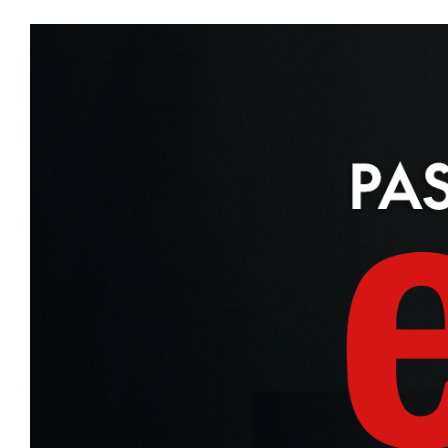
CFORCE 625S
C5 TOURING
700MT
450MT
NAKED
CFORCE 450S
CFORCE 110
450NK
300NK