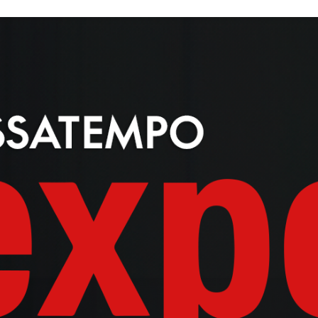
CFORCE 520L
C4 TOURING
250DUAL
800NK
C
250NK
125NK