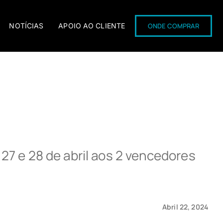
NOTÍCIAS
APOIO AO CLIENTE
ONDE COMPRAR
, 27 e 28 de abril aos 2 vencedores
UFORCE 600
U6 EV
CFORCE 625 TOURING
CFORCE 625 TOURING
800MT SPORT
700MT ADV
OVERLAND
Abril 22, 2024