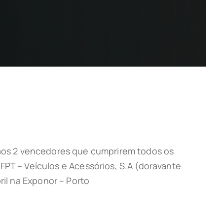
ril aos 2 vencedores que cumprirem todos os
T – Veículos e Acessórios, S.A (doravante
ril na Exponor – Porto