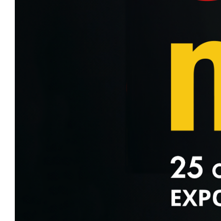
CLASSIC
700CL-X SPORT
450CL-C