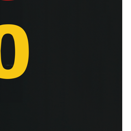
TOURER
450SR
650GT