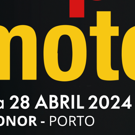
SPORT
300CL-X
675SR-R