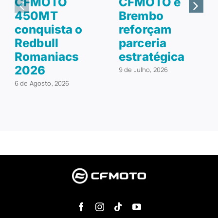
CFMOTO
CFMOTO e
450MT
Brembo
conquista o
reforçam
Redbull
parceria
Romaniacs
estratégica
2026
9 de Julho, 2026
6 de Agosto, 2026