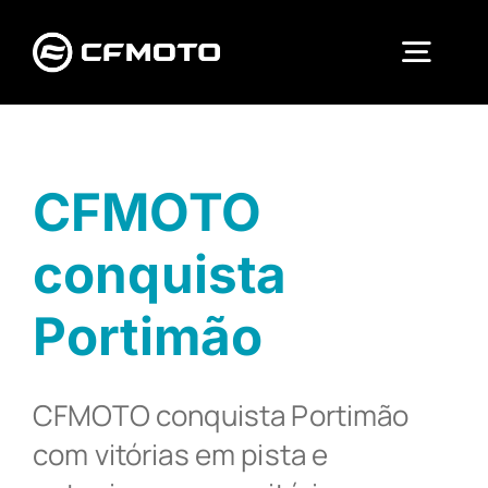
Skip
to
Togg
content
Navi
MOTOCICLOS
CFMOTO
ATV
conquista
UTV
Portimão
SSV
CFMOTO conquista Portimão
com vitórias em pista e
TEST RIDE