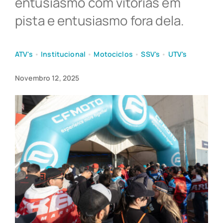
entusiasmo com vitórias em
pista e entusiasmo fora dela.
NOTÍCIAS
ATV's
•
Institucional
•
Motociclos
•
SSV's
•
UTV's
APOIO AO CLIENTE
Novembro 12, 2025
ONDE COMPRAR