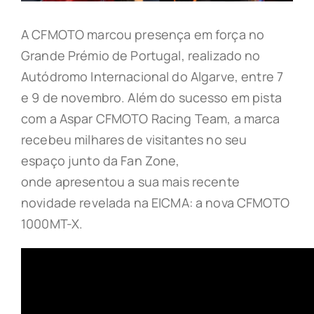
A CFMOTO marcou presença em força no
Grande Prémio de Portugal, realizado no
Autódromo Internacional do Algarve, entre 7
e 9 de novembro. Além do sucesso em pista
com a Aspar CFMOTO Racing Team, a marca
recebeu milhares de visitantes no seu
espaço junto da Fan Zone,
onde apresentou a sua mais recente
novidade revelada na EICMA: a nova CFMOTO
1000MT-X.