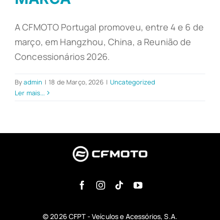
A CFMOTO Portugal promoveu, entre 4 e 6 de
março, em Hangzhou, China, a Reunião de
Concessionários 2026.
By
admin
|
18 de Março, 2026
|
Uncategorized
Ler mais...
© 2026 CFPT - Veículos e Acessórios, S.A.